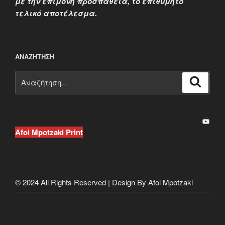
με την επίμονη προσπάθεια, το επιθυμητό
τελικό αποτέλεσμα.
ΑΝΑΖΉΤΗΣΗ
Αναζήτηση
Αναζή
για:
YouTube
Afoi Mpotzaki Print
© 2024 All Rights Reserved | Design By Afoi Mpotzaki