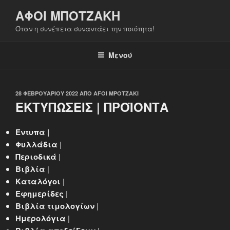
Μετάβαση
ΑΦΟΙ ΜΠΟΤΖΑΚΗ
στο
Όταν η συνέπεια συναντάει την ποιότητα!
περιεχόμενο
Μενού
ΔΗΜΟΣΙΕΎΤΗΚΕ
28 ΦΕΒΡΟΥΑΡΊΟΥ 2022
ΑΠΌ
AFOI MPOTZAKI
ΣΤΙΣ
ΕΚΤΥΠΩΣΕΙΣ | ΠΡΟΪΟΝΤΑ
Έντυπα |
Φυλλάδια
|
Περιοδικά
|
Βιβλία
|
Καταλόγοι
|
Εφημερίδες
|
Βιβλία τιμολογίων
|
Ημερολόγια
|