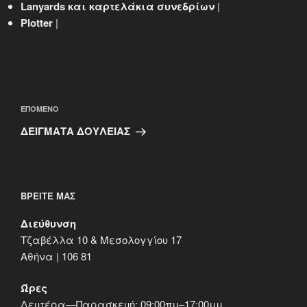
Lanyards και καρτελάκια συνεδρίων
|
Plotter
|
Πλοήγηση
άρθρων
Επόμενο
ΕΠΌΜΕΝΟ
άρθρο
ΔΕΙΓΜΑΤΑ ΔΟΥΛΕΙΑΣ
ΒΡΕΊΤΕ ΜΑΣ
Διεύθυνση
Τζαβέλλα 10 & Μεσολογγίου 17
Αθήνα | 106 81
Ώρες
Δευτέρα—Παρασκευή: 09:00πμ–17:00μμ