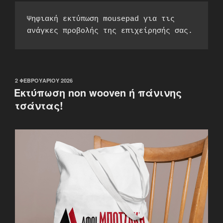
Ψηφιακή εκτύπωση mousepad για τις 
ανάγκες προβολής της επιχείρησής σας.
ΔΗΜΟΣΙΕΎΤΗΚΕ
2 ΦΕΒΡΟΥΑΡΊΟΥ 2026
ΣΤΙΣ
Εκτύπωση non woοven ή πάνινης
τσάντας!