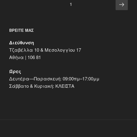
Σελιδοποίηση
Επό
Σελίδα
1
άρθρων
σελ
ΒΡΕΊΤΕ ΜΑΣ
Διεύθυνση
Τζαβέλλα 10 & Μεσολογγίου 17
Αθήνα | 106 81
Ώρες
Δευτέρα—Παρασκευή: 09:00πμ–17:00μμ
Σάββατο & Κυριακή: ΚΛΕΙΣΤΑ