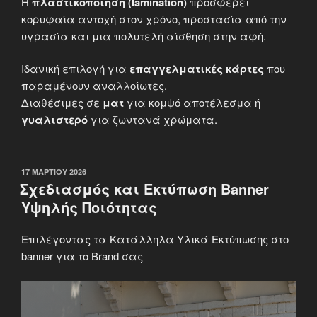
Η
πλαστικοποίηση (lamination)
προσφέρει
κορυφαία αντοχή στον χρόνο, προστασία από την
υγρασία και μια πολυτελή αίσθηση στην αφή.
Ιδανική επιλογή για
επαγγελματικές κάρτες
που
παραμένουν αναλλοίωτες.
Διαθέσιμες σε
ματ
για κομψό αποτέλεσμα ή
γυαλιστερό
για ζωντανά χρώματα.
ΔΗΜΟΣΙΕΎΤΗΚΕ
17 ΜΑΡΤΊΟΥ 2026
ΣΤΙΣ
Σχεδιασμός και Εκτύπωση Banner
Υψηλής Ποιότητας
Επιλέγοντας τα Κατάλληλα Υλικά Εκτύπωσης στο
banner για το Brand σας