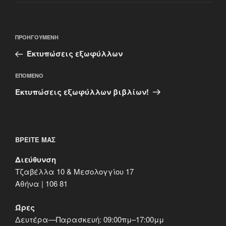
Πλοήγηση
Προηγούμενο
ΠΡΟΗΓΟΎΜΕΝΗ
άρθρων
άρθρο
Εκτυπώσεις εξωφύλλων
Επόμενο
ΕΠΌΜΕΝΟ
άρθρο
Εκτυπώσεις εξωφύλλων βιβλίων!
ΒΡΕΊΤΕ ΜΑΣ
Διεύθυνση
Τζαβέλλα 10 & Μεσολογγίου 17
Αθήνα | 106 81
Ώρες
Δευτέρα—Παρασκευή: 09:00πμ–17:00μμ