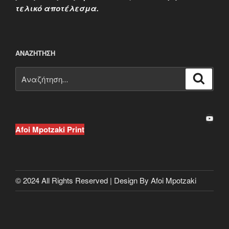
τελικό αποτέλεσμα.
ΑΝΑΖΉΤΗΣΗ
Αναζήτηση
Αναζή
για:
YouTube
Afoi Mpotzaki Print
© 2024 All Rights Reserved | Design By Afoi Mpotzaki