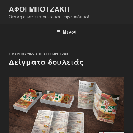
Μετάβαση
ΑΦΟΙ ΜΠΟΤΖΑΚΗ
στο
Όταν η συνέπεια συναντάει την ποιότητα!
περιεχόμενο
Μενού
ΔΗΜΟΣΙΕΎΤΗΚΕ
1 ΜΑΡΤΊΟΥ 2022
ΑΠΌ
AFOI MPOTZAKI
ΣΤΙΣ
Δείγματα δουλειάς