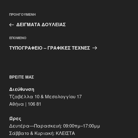
Πλοήγηση
Προηγούμενο
ΠΡΟΗΓΟΎΜΕΝΗ
άρθρων
άρθρο
ΔΕΙΓΜΑΤΑ ΔΟΥΛΕΙΑΣ
Επόμενο
ΕΠΌΜΕΝΟ
άρθρο
ΤΥΠΟΓΡΑΦΕΙΟ – ΓΡΑΦΙΚΕΣ ΤΕΧΝΕΣ
ΒΡΕΊΤΕ ΜΑΣ
Διεύθυνση
Τζαβέλλα 10 & Μεσολογγίου 17
Αθήνα | 106 81
Ώρες
Δευτέρα—Παρασκευή: 09:00πμ–17:00μμ
Σάββατο & Κυριακή: ΚΛΕΙΣΤΑ