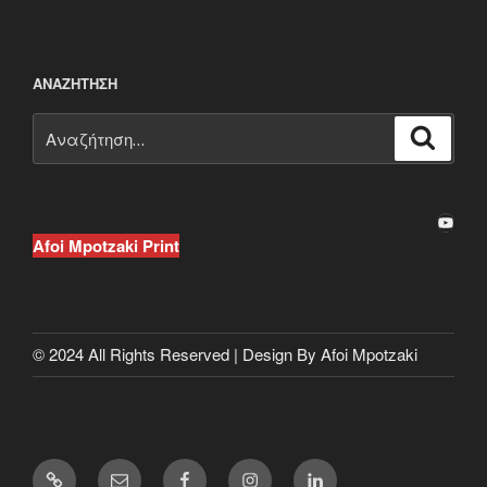
ΑΝΑΖΉΤΗΣΗ
Αναζήτηση
Αναζή
για:
YouTube
Afoi Mpotzaki Print
© 2024 All Rights Reserved | Design By Afoi Mpotzaki
✉
F
I
L